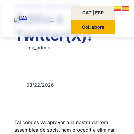
Comunicació
Xarxes Socials
,
Adéu a
CAT | ESP
Col.labora
Twitter(X)!
Ima_admin
03/22/2026
Tal com es va aprovar a la nostra darrera
assemblea de socis, hem procedit a eliminar