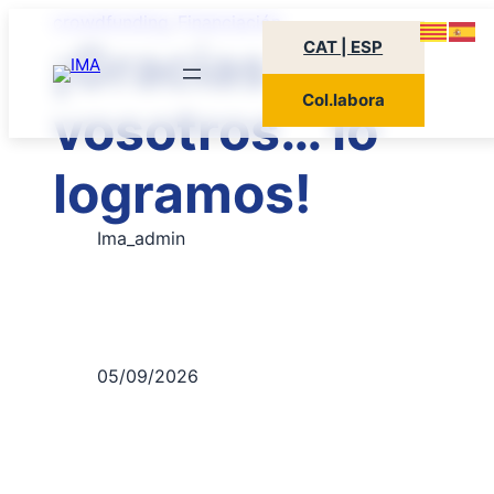
crowdfunding
Financiación
,
¡Gracias a
CAT | ESP
Col.labora
vosotros… lo
logramos!
Ima_admin
05/09/2026