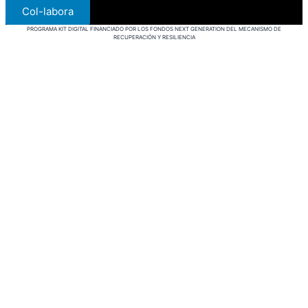
Col-labora
PROGRAMA KIT DIGITAL FINANCIADO POR LOS FONDOS NEXT GENERATION DEL MECANISMO DE
RECUPERACIÓN Y RESILIENCIA